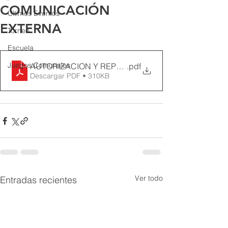
COMUNICACIÓN
Últimos Eventos
EXTERNA
Torneo
Escuela
Juegos Comunales
AUTORIZACION Y REPORTE DE ACTIVIDADES DEP
.pdf
Descargar PDF • 310KB
Ver todo
Entradas recientes