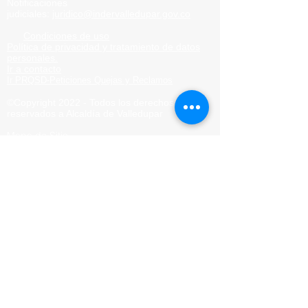
Notificaciones
judiciales:
juridico@indervalledupar.gov.co
Condiciones de uso
Política de privacidad y tratamiento de datos
personales.
Ir a contacto
Ir PRQSD-Peticiones Quejas
y Reclamos
©Copyright 2022 - Todos los derechos
reservados a Alcaldía de
Valledupar
Mapa de Sitio
Certificado de Accesibilidad y Usabilidad