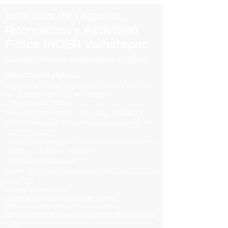
JUEGOS
Instituto de Deporte,
INTERCOLEGIADOS
Recreación y Actividad
2026
Física INDER Valledupar
Canales físicos y elect
rónicos para
atención al público.
Valledupar, Cesar, Colombia
Calle 28 No 13 -
65.
Parque
Barrio
12 de Octubre.
código postal 20001
Teléfono conmutador
:
Tel.
(605) 562 3279
Línea de servicio a la ciudadanía/usuario:
Tel.
(605) 562 3279
Horario de Atención:
Lunes a Viernes
8:00am -
12:00 m -
2:00pm - 6:00pm
Ubicación Valledupar-
Cesar:
https://maps.app.goo.gl/MsAKz6Nw8a
aooz78A
Correo institucional.
secretaria@indervalledupar.go
v.co
Denuncias por actos de corrupción.
programadetransparencia@indervalledupar.go
v.co