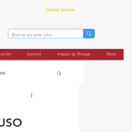
Iniciar Sesión
eación
Control
mapas de Riesgo
More
les
 USO