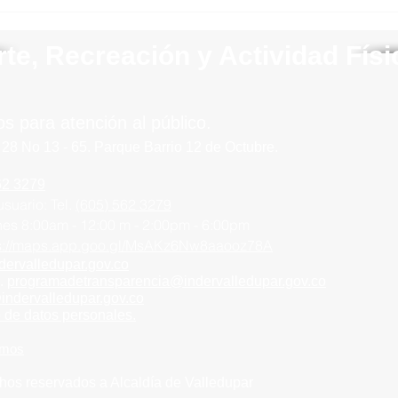
EN VALLEDUPAR SE LLEVA
A CABO LA FASE
MUNICIPAL DE LOS
rte, Recreación y Actividad Fís
JUEGOS
INTERCOLEGIADOS 2026
os para atención al público.
 28 No 13 - 65.
Parque
Barrio
12 de Octubre.
62 3279
usuario:
Tel.
(605) 562 3279
rnes
8:00am - 12:00 m -
2:00pm - 6:00pm
ps://maps.app.goo.gl/MsAKz6Nw8aaooz78A
dervalledupar.go
v.co
n.
programadetransparencia@indervalledupar.gov.co
@indervalledupar.gov.co
o de datos personales.
amos
hos reservados a Alcaldía de
Valledupar