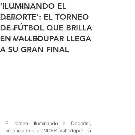
‘ILUMINANDO EL
Últimos Eventos
DEPORTE’: EL TORNEO
Torneo
DE FÚTBOL QUE BRILLA
Escuela
EN VALLEDUPAR LLEGA
Juegos Comunales
A SU GRAN FINAL
El torneo ‘Iluminando el Deporte’, 
organizado por INDER Valledupar en 