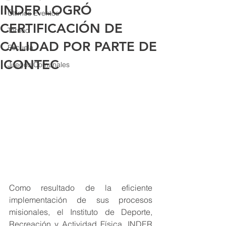
INDER LOGRÓ
Últimos Eventos
CERTIFICACIÓN DE
Torneo
CALIDAD POR PARTE DE
Escuela
ICONTEC
Juegos Comunales
Como resultado de la eficiente 
implementación de sus procesos 
misionales, el Instituto de Deporte, 
Recreación y Actividad Física, INDER 