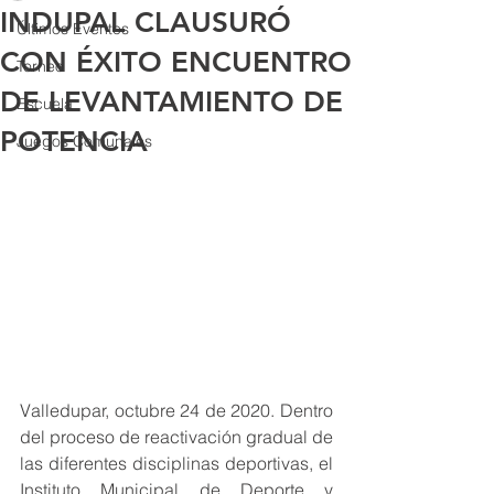
INDUPAL CLAUSURÓ
Últimos Eventos
CON ÉXITO ENCUENTRO
Torneo
DE LEVANTAMIENTO DE
Escuela
POTENCIA
Juegos Comunales
Valledupar, octubre 24 de 2020. Dentro 
del proceso de reactivación gradual de 
las diferentes disciplinas deportivas, el 
Instituto Municipal de Deporte y 