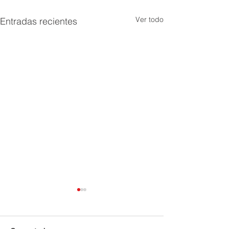
Ver todo
Entradas recientes
Socialización y
cumplimiento po
de uso y horari