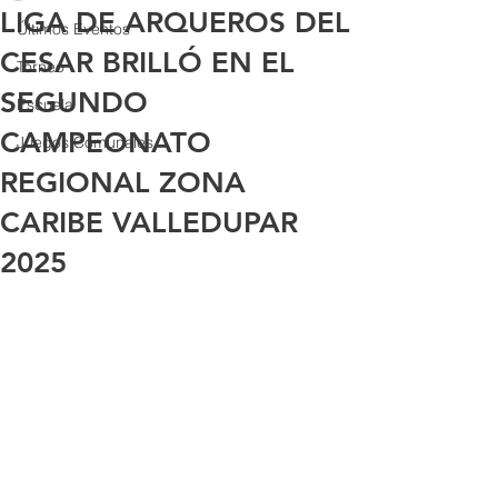
LIGA DE ARQUEROS DEL
Últimos Eventos
CESAR BRILLÓ EN EL
Torneo
SEGUNDO
Escuela
CAMPEONATO
Juegos Comunales
REGIONAL ZONA
CARIBE VALLEDUPAR
2025