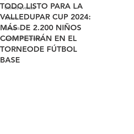
TODO LISTO PARA LA
Últimos Eventos
VALLEDUPAR CUP 2024:
Torneo
MÁS DE 2.200 NIÑOS
Escuela
COMPETIRÁN EN EL
Juegos Comunales
TORNEODE FÚTBOL
BASE