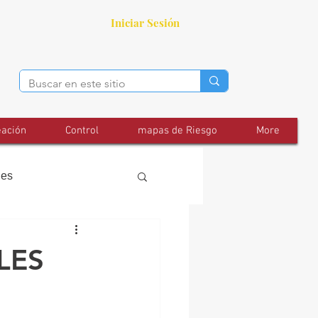
Iniciar Sesión
eación
Control
mapas de Riesgo
More
les
LES