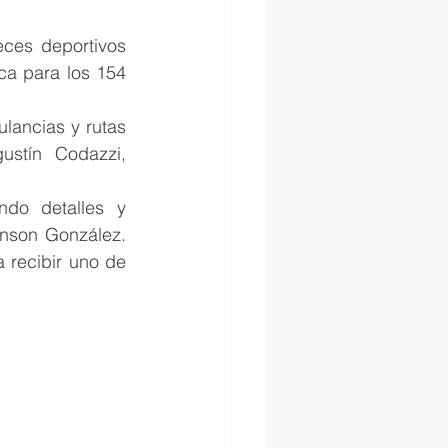
eces deportivos 
a para los 154 
ancias y rutas 
stín Codazzi, 
do detalles y 
nson González. 
 recibir uno de 