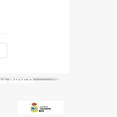
alización y
limiento politicas de
y horarios escenarios
rtivos
ica INDER