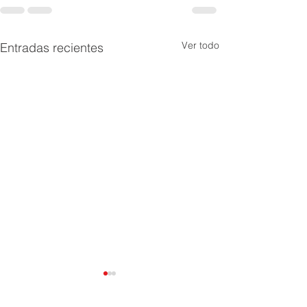
Ver todo
Entradas recientes
Socialización y
cumplimiento po