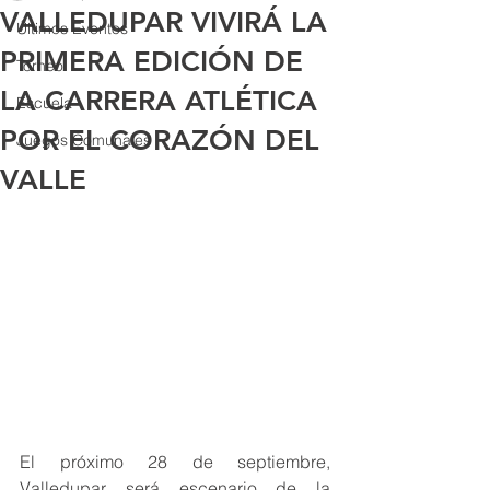
VALLEDUPAR VIVIRÁ LA
Últimos Eventos
PRIMERA EDICIÓN DE
Torneo
LA CARRERA ATLÉTICA
Escuela
POR EL CORAZÓN DEL
Juegos Comunales
VALLE
El próximo 28 de septiembre, 
Valledupar será escenario de la 