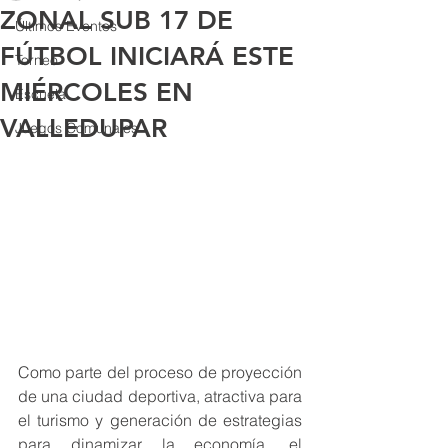
ZONAL SUB 17 DE
Últimos Eventos
FÚTBOL INICIARÁ ESTE
Torneo
MIÉRCOLES EN
Escuela
VALLEDUPAR
Juegos Comunales
Como parte del proceso de proyección 
de una ciudad deportiva, atractiva para 
el turismo y generación de estrategias 
para dinamizar la economía, el 