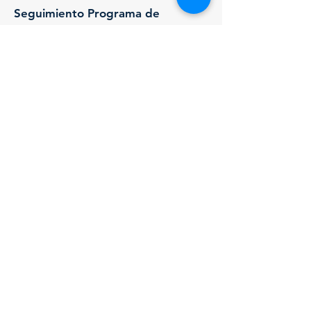
Seguimiento Programa de
Transparencia y Ética Pública
Septiembre – Diciembre 2018
SEGUIMIENTOS
PROGRAMA DE
TRANSPARENCIA Y
ÉTICA PÚBLICA 2019
Seguimiento Programa de
Transparencia y Ética Pública Enero
– Abril 2019
Seguimiento Programa de
Transparencia y Ética Pública
Mayo – Agosto 2019