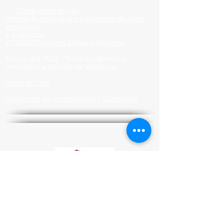
Condiciones de uso
Política de privacidad y tratamiento de datos
personales.
Ir a contacto
Ir PRQSD-Peticiones Quejas
y Reclamos
©Copyright 2022 - Todos los derechos
reservados a Alcaldía de
Valledupar
Mapa de Sitio
Certificado de Accesibilidad y Usabilidad