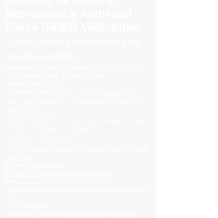
Recreación y Actividad
Física INDER Valledupar
Canales físicos y elect
rónicos para
atención al público.
Valledupar, Cesar, Colombia
Calle 28 No 13 -
65.
Parque
Barrio
12 de Octubre.
código postal 20001
Teléfono conmutador
:
Tel.
(605) 562 3279
Línea de servicio a la ciudadanía/usuario:
Tel.
(605) 562 3279
Horario de Atención:
Lunes a Viernes
8:00am -
12:00 m -
2:00pm - 6:00pm
Ubicación Valledupar-
Cesar:
https://maps.app.goo.gl/MsAKz6Nw8a
aooz78A
Correo institucional.
secretaria@indervalledupar.go
v.co
Denuncias por actos de corrupción.
programadetransparencia@indervalledupar.go
v.co
Notificaciones
judiciales:
juridico@indervalledupar.gov.co