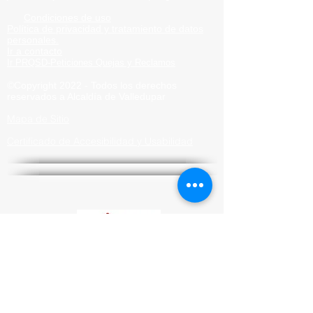
Condiciones de uso
Política de privacidad y tratamiento de datos
personales.
Ir a contacto
Ir PRQSD-Peticiones Quejas
y Reclamos
©Copyright 2022 - Todos los derechos
reservados a Alcaldía de
Valledupar
Mapa de Sitio
Certificado de Accesibilidad y Usabilidad