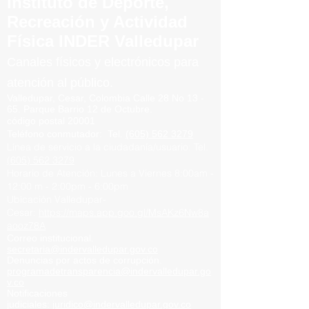
Instituto de Deporte,
Recreación y Actividad
Física INDER Valledupar
Canales físicos y elect
rónicos para
atención al público.
Valledupar, Cesar, Colombia
Calle 28 No 13 -
65.
Parque
Barrio
12 de Octubre.
código postal 20001
Teléfono conmutador
:
Tel.
(605) 562 3279
Línea de servicio a la ciudadanía/usuario:
Tel.
(605) 562 3279
Horario de Atención:
Lunes a Viernes
8:00am -
12:00 m -
2:00pm - 6:00pm
Ubicación Valledupar-
Cesar:
https://maps.app.goo.gl/MsAKz6Nw8a
aooz78A
Correo institucional.
secretaria@indervalledupar.go
v.co
Denuncias por actos de corrupción.
programadetransparencia@indervalledupar.go
v.co
Notificaciones
judiciales:
juridico@indervalledupar.gov.co