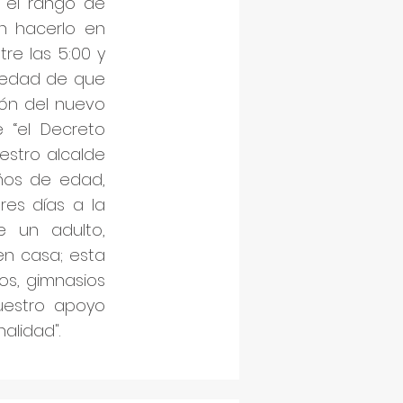
n el rango de
n hacerlo en
tre las 5:00 y
lvedad de que
ión del nuevo
e “el Decreto
estro alcalde
años de edad,
tres días a la
 un adulto,
n casa; esta
os, gimnasios
nuestro apoyo
alidad".