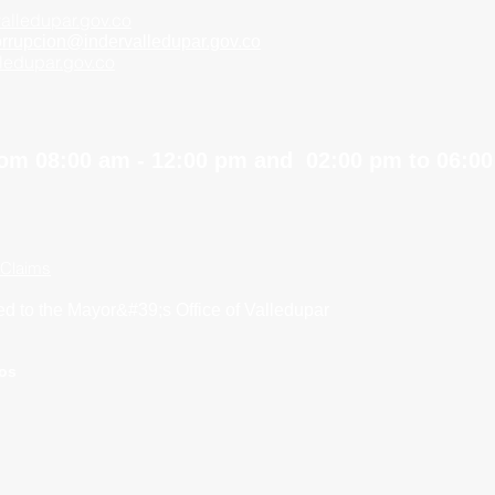
alledupar.gov.co
orrupcion@indervalledupar.gov.co
lledupar.gov.co
om 08:00 am - 12:00 pm and 02:00 pm to 06:0
 Claims
ved to the Mayor&#39;s Office of Valledupar
ios