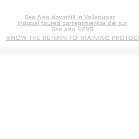
See Also downhill in Valledupar
See Also downhill in Valledupar
Indupal toured corregimientos del sur
See also HEVS
KNOW THE RETURN TO TRAINING PROTOC