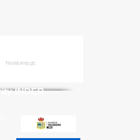
Next&amp;gt;
vity INDER
01