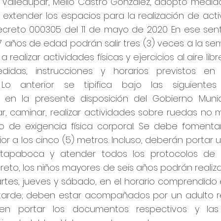
e Valledupar, Mello Castro González, adoptó medid
 extender los espacios para la realización de activ
ecreto 000305 del 11 de mayo de 2020 En ese senti
 17 años de edad podrán salir tres (3) veces a la 
 a realizar actividades físicas y ejercicios al aire l
idas, instrucciones y horarios previstos en
. Lo anterior se tipifica bajo las siguientes
 en la presente disposición del Gobierno Munic
ar, caminar, realizar actividades sobre ruedas no 
po de exigencia física corporal. Se debe fomentar
ior a los cinco (5) metros. Incluso, deberán portar un
, tapaboca y atender todos los protocolos de b
reto, los niños mayores de seis años podrán realiz
artes, jueves y sábado, en el horario comprendido 
 tarde; deben estar acompañados por un adulto 
n portar los documentos respectivos y la