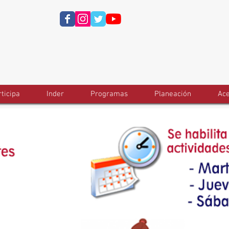
ticipa
Inder
Programas
Planeación
Ace