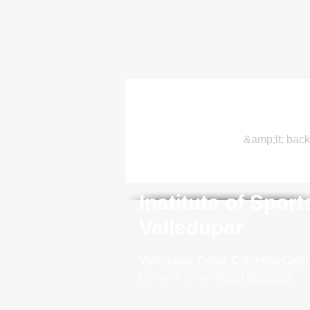
&amp;lt; back
Institute of Spor
Valledupar
Valledupar, Cesar, Colombia
Calle
Contact:
phone
(605) 562 3279