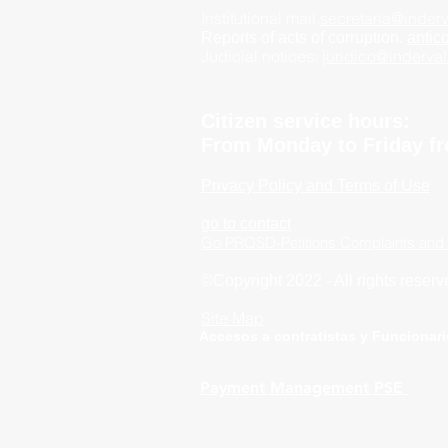
Institutional mail.
secretaria@inderv
Reports of acts of corruption.
antic
Judicial notices:
juridico@inderva
Citizen service hours:
From Monday to Friday fr
Privacy Policy and Terms of Use
go to contact
Go PRQSD-Petitions Complaints and
©Copyright 2022 - All rights reser
Site Map
Accesos a contratistas y Funcionar
Mail Officials
Payment Management PSE