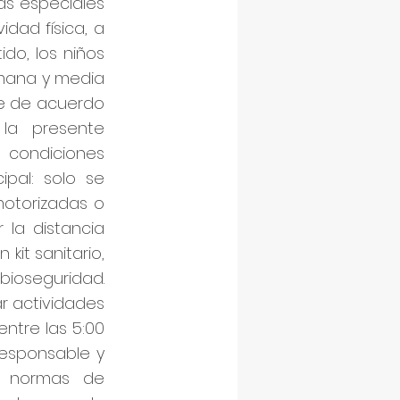
as especiales
idad física, a
do, los niños
semana y media
ibre de acuerdo
 la presente
 condiciones
ipal: solo se
motorizadas o
 la distancia
 kit sanitario,
ioseguridad.
ar actividades
entre las 5:00
responsable y
s normas de