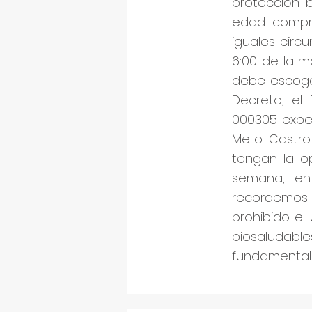
protección b
edad compre
iguales circu
6:00 de la m
debe escoger
Decreto, el 
000305 exped
Mello Castro
tengan la op
semana, en
recordemos 
prohibido el
biosaludabl
fundamental 