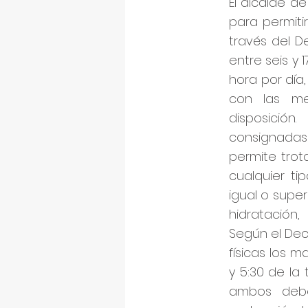
El alcalde d
para permitir
través del D
entre seis y
hora por día,
con las med
disposición
consignadas
permite trot
cualquier ti
igual o super
hidratación
Según el Dec
físicas los m
y 5:30 de la
ambos debe