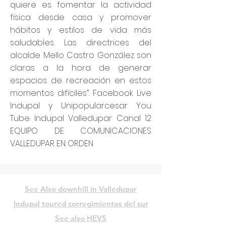
quiere es fomentar la actividad
física desde casa y promover
hábitos y estilos de vida más
saludables. Las directrices del
alcalde Mello Castro González son
claras a la hora de generar
espacios de recreación en estos
momentos difíciles”. Facebook Live
Indupal y Unipopularcesar You
Tube Indupal Valledupar Canal 12
EQUIPO DE COMUNICACIONES
VALLEDUPAR EN ORDEN
See Also downhill in Valledupar
Indupal toured corregimientos del sur
See also HEVS