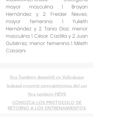
mayor masculina: 1. Brayan
Hernández y 2. Freider Nieves;
mayor femenina: 1. Yulieth
Hernández y 2. Tania Díaz; menor
masculina: 1. César Castilla y 2. Juan
Gutiérrez; menor femenina: 1. Mileth
Cassiani.
Vea También downhill en Valledupar
Indupal recorrió corregimientos del sur
Vea también HEVS
CONOZCA LOS PROTOCOLO DE
RETORNO A LOS ENTRENAMIENTOS