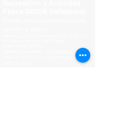
Recreación y Actividad
Física INDER Valledupar
Canales físicos y elect
rónicos para
atención al público.
Valledupar, Cesar, Colombia
Calle 28 No 13 -
65.
Parque
Barrio
12 de Octubre.
código postal 20001
Teléfono conmutador
:
Tel.
(605) 562 3279
Línea de servicio a la ciudadanía/usuario:
Tel.
(605) 562 3279
Horario de Atención:
Lunes a Viernes
8:00am -
12:00 m -
2:00pm - 6:00pm
Ubicación Valledupar-
Cesar:
https://maps.app.goo.gl/MsAKz6Nw8a
aooz78A
Correo institucional.
secretaria@indervalledupar.go
v.co
Denuncias por actos de corrupción.
programadetransparencia@indervalledupar.go
v.co
Notificaciones
judiciales:
juridico@indervalledupar.gov.co