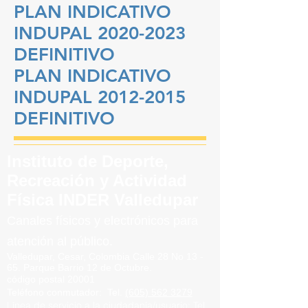
PLAN INDICATIVO
INDUPAL 2020-2023
DEFINITIVO
PLAN INDICATIVO
INDUPAL 2012-2015
DEFINITIVO
Instituto de Deporte,
Recreación y Actividad
Física INDER Valledupar
Canales físicos y elect
rónicos para
atención al público.
Valledupar, Cesar, Colombia
Calle 28 No 13 -
65.
Parque
Barrio
12 de Octubre.
código postal 20001
Teléfono conmutador
:
Tel.
(605) 562 3279
Línea de servicio a la ciudadanía/usuario:
Tel.