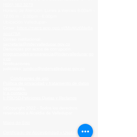
(605) 562 3279
Horario de Atención:
Lunes a Viernes
8:00am -
12:00 m -
2:00pm - 6:00pm
Ubicación Valledupar-
Cesar:
https://maps.app.goo.gl/MsAKz6Nw8a
aooz78A
Correo institucional.
secretaria@indervalledupar.go
v.co
Denuncias por actos de corrupción.
programadetransparencia@indervalledupar.go
v.co
Notificaciones
judiciales:
juridico@indervalledupar.gov.co
Condiciones de uso
Política de privacidad y tratamiento de datos
personales.
Ir a contacto
Ir PRQSD-Peticiones Quejas
y Reclamos
©Copyright 2022 - Todos los derechos
reservados a Alcaldía de
Valledupar
Mapa de Sitio
Certificado de Accesibilidad y Usabilidad