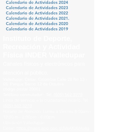
Calendario de Activid
ades 2024
Calendario de Activid
ades 2023
Calendario de Activ
idades 20
22
Calendario de Actividades 2021.
Calendario de Actividades 2020
Calendario de Actividades 2019
Instituto de Deporte,
Recreación y Actividad
Física INDER Valledupar
Canales físicos y elect
rónicos para
atención al público.
Valledupar, Cesar, Colombia
Calle 28 No 13 -
65.
Parque
Barrio
12 de Octubre.
código postal 20001
Teléfono conmutador
:
Tel.
(605) 562 3279
Línea de servicio a la ciudadanía/usuario:
Tel.
(605) 562 3279
Horario de Atención:
Lunes a Viernes
8:00am -
12:00 m -
2:00pm - 6:00pm
Ubicación Valledupar-
Cesar:
https://maps.app.goo.gl/MsAKz6Nw8a