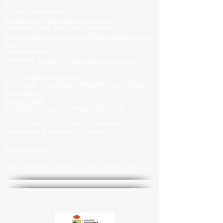
aooz78A
Correo institucional.
secretaria@indervalledupar.go
v.co
Denuncias por actos de corrupción.
programadetransparencia@indervalledupar.go
v.co
Notificaciones
judiciales:
juridico@indervalledupar.gov.co
Condiciones de uso
Política de privacidad y tratamiento de datos
personales.
Ir a contacto
Ir PRQSD-Peticiones Quejas
y Reclamos
©Copyright 2022 - Todos los derechos
reservados a Alcaldía de
Valledupar
Mapa de Sitio
Certificado de Accesibilidad y Usabilidad