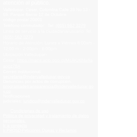
atención al público.
Valledupar, Cesar, Colombia
Calle 28 No 13 -
65.
Parque
Barrio
12 de Octubre.
código postal 20001
Teléfono conmutador
:
Tel.
(605) 562 3279
Línea de servicio a la ciudadanía/usuario:
Tel.
(605) 562 3279
Horario de Atención:
Lunes a Viernes
8:00am -
12:00 m -
2:00pm - 6:00pm
Ubicación Valledupar-
Cesar:
https://maps.app.goo.gl/MsAKz6Nw8a
aooz78A
Correo institucional.
secretaria@indervalledupar.go
v.co
Denuncias por actos de corrupción.
programadetransparencia@indervalledupar.go
v.co
Notificaciones
judiciales:
juridico@indervalledupar.gov.co
Condiciones de uso
Política de privacidad y tratamiento de datos
personales.
Ir a contacto
Ir PRQSD-Peticiones Quejas
y Reclamos