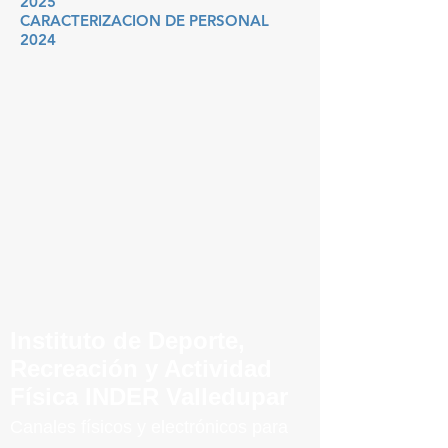
2025
CARACTERIZACION DE PERSONAL
2024
Instituto de Deporte,
Recreación y Actividad
Física INDER Valledupar
Canales físicos y elect
rónicos para