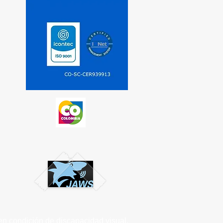
Condiciones de uso
n condición de discapacidad visual,