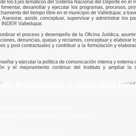
 de los Ejes temáticos del Sistema Nacional del Deporte en el m
fomentar, desarrollar y ejecutar los programas, procesos, pro
echamiento del tiempo libre en el municipio de Valledupar, a tr
r, Asesorar, asistir, conceptuar, supervisar y administrar los 
el INDER Valledupar.
ordinar el proceso y desempeño de la Oficina Jurídica, asumir 
eticiones, denuncias, quejas y reclamos, conceptuar y elaborar 
es y post contractuales y contribuir a la formulación y elabora
iseñar y ejecutar la política de comunicación interna y externa d
ón y el mejoramiento continuo del Instituto y ampliar la
rte, Recreación y Actividad Fís
os para atención al público.
 28 No 13 - 65.
Parque
Barrio
12 de Octubre.
62 3279