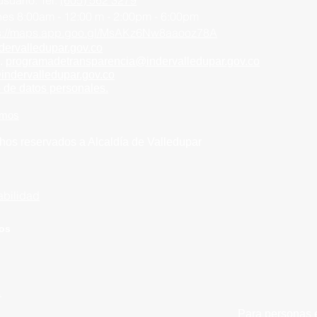
usuario:
Tel.
(605) 562 3279
rnes
8:00am - 12:00 m -
2:00pm - 6:00pm
ps://maps.app.goo.gl/MsAKz6Nw8aaooz78A
dervalledupar.go
v.co
n.
programadetransparencia@indervalledupar.gov.co
@indervalledupar.gov.co
o de datos personales.
amos
hos reservados a Alcaldía de
Valledupar
abilidad
ios
.
Para personas e