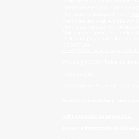
Línea de servicio a la ciudadanía/
Horario de Atención:
Lunes a Vie
Ubicación Valledupar-Cesar:
htt
Correo institucional.
secretaria@in
Denuncias por actos de corrupció
Notificaciones judiciales:
juridico
Política de privacidad y tratamient
Ir a contacto
Ir PRQSD-Peticiones Quejas
y Recl
©Copyright 2022 - Todos los derec
Mapa de Sitio
Certificado de Accesibilidad y Us
Accesos a contratistas y Funcionar
Correo Funcionarios
Administración de pagos PSE
Acceso a Instructores de Escuela