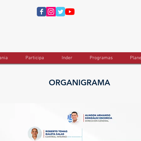
ania
Participa
Inder
Programas
Plan
ORGANIGRAMA