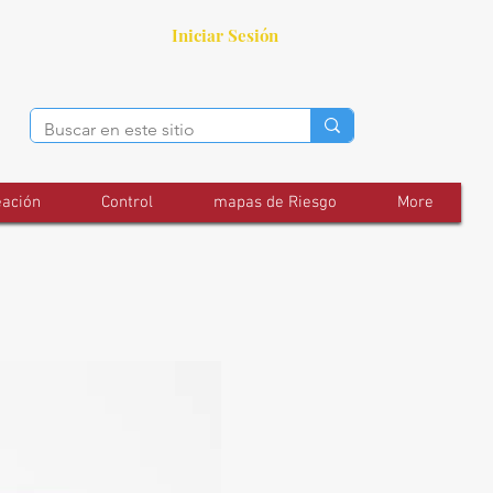
Iniciar Sesión
eación
Control
mapas de Riesgo
More