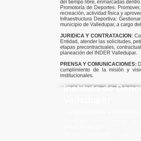
del tiempo libre, enmarcadas dentro
Promotoría de Deportes: Promover, 
recreación, actividad física y aprov
Infraestructura Deportiva: Gestiona
municipio de Valledupar, a cargo d
JURIDICA Y CONTRATACION
: Co
Entidad, atender las solicitudes, p
etapas precontractuales, contractual
planeación del INDER Valledupar.
PRENSA Y COMUNICACIONES:
D
cumplimiento de la misión y visi
institucionales.
Instituto de Depo
Valledupar
Canales físicos y elect
rónic
Valledupar, Cesar, Colombia
Calle
código postal 20001
Teléfono conmutador
:
Tel.
(605) 5