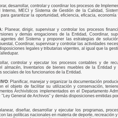
orar, desarrollar, controlar y coordinar los procesos de Impleme
l Interno, MECI y Sistema de Gestión de la Calidad, Siste
para garantizar la oportunidad, eficiencia, eficacia, economía
A
: Planear, dirigir, supervisar y controlar los procesos finan
rsiones y demás erogaciones de la Entidad, Coordinar, sup
s agentes del Sistema y proponer las estrategias de soluci
puestal, Coordinar, supervisar y controlar las actividades neces
isposiciones legales y tributarias vigentes, al igual que la ges
alledupar.
rollar, controlar y ejecutar los procesos contables y de r
l almacén, Inventarios de bienes muebles de la Entidad y d
 sociales de los funcionarios de la Entidad.
IVO
: Planificar, manejar y organizar la documentación produci
on el objeto de facilitar su utilización y conservación, teni
umentos Archivísticos implementados en el Departamento Admi
 "Ley General de Archivos" y demás disposiciones emitidas por
 planear, diseñar, desarrollar y ejecutar los programas, proce
n las políticas nacionales en materia de deporte, recreación y