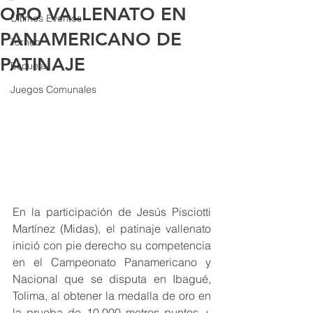
ORO VALLENATO EN
Últimos Eventos
PANAMERICANO DE
Torneo
PATINAJE
Escuela
Juegos Comunales
En la participación de Jesús Pisciotti 
Martínez (Midas), el patinaje vallenato 
inició con pie derecho su competencia 
en el Campeonato Panamericano y 
Nacional que se disputa en Ibagué, 
Tolima, al obtener la medalla de oro en 
la prueba de 10.000 metros puntos + 