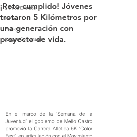
¡Reto cumplido! Jóvenes
Últimos Eventos
trotaron 5 Kilómetros por
Torneo
una generación con
Escuela
proyecto de vida.
Juegos Comunales
En el marco de la ‘Semana de la 
Juventud’ el gobierno de Mello Castro 
promovió la Carrera Atlética 5K ‘Color 
Fest’, en articulación con el Movimiento 