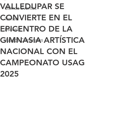
VALLEDUPAR SE
Últimos Eventos
CONVIERTE EN EL
Torneo
EPICENTRO DE LA
Escuela
GIMNASIA ARTÍSTICA
Juegos Comunales
NACIONAL CON EL
CAMPEONATO USAG
2025