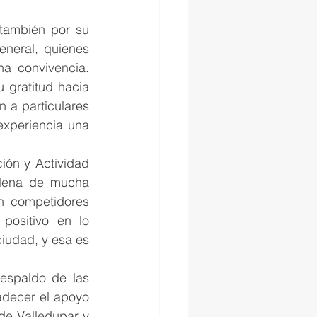
también por su 
eneral, quienes 
a convivencia. 
 gratitud hacia 
n a particulares 
experiencia una 
ión y Actividad 
llena de mucha 
n competidores 
positivo en lo 
iudad, y esa es 
espaldo de las 
adecer el apoyo 
de Valledupar y 