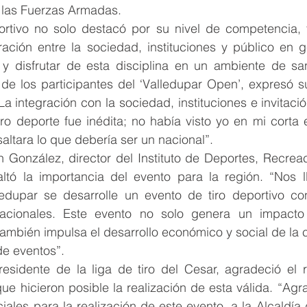
 las Fuerzas Armadas.
rtivo no solo destacó por su nivel de competencia, 
ración entre la sociedad, instituciones y público en g
y disfrutar de esta disciplina en un ambiente de san
de los participantes del ‘Valledupar Open’, expresó su
a integración con la sociedad, instituciones e invitació
ro deporte fue inédita; no había visto yo en mi corta 
altara lo que debería ser un nacional”.
n González, director del Instituto de Deportes, Recreac
altó la importancia del evento para la región. “Nos 
edupar se desarrolle un evento de tiro deportivo co
nacionales. Este evento no solo genera un impacto 
también impulsa el desarrollo económico y social de la c
de eventos”.
sidente de la liga de tiro del Cesar, agradeció el r
que hicieron posible la realización de esta válida. “Agr
ciales para la realización de este evento, a la Alcaldía 