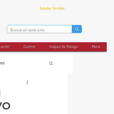
Iniciar Sesión
eación
Control
mapas de Riesgo
More
les
N
VO