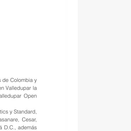
s de Colombia y 
n Valledupar la 
alledupar Open 
ics y Standard, 
sanare, Cesar, 
á D.C., además 