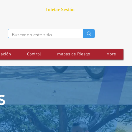
Iniciar Sesión
eación
Control
mapas de Riesgo
More
S