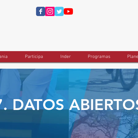
ania
Participa
Inder
Programas
Plan
7. DATOS ABIERTO