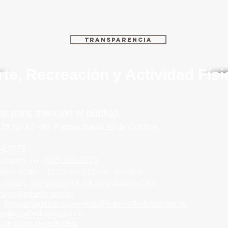
Transparencia
rte, Recreación y Actividad Fís
os para atención al público.
 28 No 13 - 65.
Parque
Barrio
12 de Octubre.
62 3279
usuario:
Tel.
(605) 562 3279
rnes
8:00am - 12:00 m -
2:00pm - 6:00pm
ps://maps.app.goo.gl/MsAKz6Nw8aaooz78A
dervalledupar.go
v.co
n.
programadetransparencia@indervalledupar.gov.co
@indervalledupar.gov.co
o de datos personales.