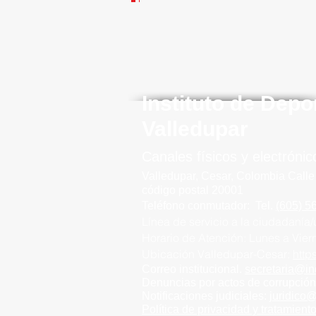
Instituto de Depo
Valledupar
Canales físicos y elect
rónic
Valledupar, Cesar, Colombia
Calle
código postal 20001
Teléfono conmutador
:
Tel.
(605) 5
Línea de servicio a la ciudadanía/
Horario de Atención:
Lunes a Vie
Ubicación Valledupar-Cesar:
htt
Correo institucional.
secretaria@in
Denuncias por actos de corrupció
Notificaciones judiciales:
juridico
Política de privacidad y tratamient