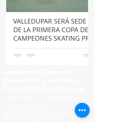
VALLEDUPAR SERÁ SEDE
DE LA PRIMERA COPA DE
CAMPEONES SKATING PRO
2026 CON EL RESPALDO
DEL GOBIERNO
MUNICIPAL
Instituto de Deporte,
Recreación y Actividad
Física INDER Valledupar
Canales físicos y elect
rónicos para
atención al público.
Valledupar, Cesar, Colombia
Calle 28 No 13 -
65.
Parque
Barrio
12 de Octubre.
código postal 20001
Teléfono conmutador
:
Tel.
(605) 562 3279