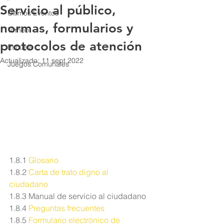
Servicio al público,
Últimos Eventos
normas, formularios y
Torneo
protocolos de atención
Escuela
Actualizado:
11 sept 2022
Juegos Comunales
1.8.1 
Glosario
1.8.2
Carta de trato digno al 
ciudadano
1.8.3 Manual de servicio al ciudadano
1.8.4 
Preguntas frecuentes
1.8.5 
Formulario electrónico de 