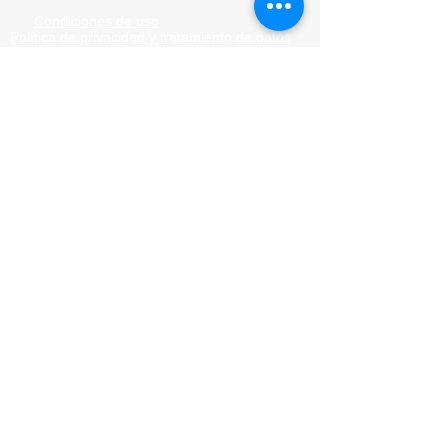
Condiciones de uso
Política de privacidad y tratamiento de datos
personales.
Ir a contacto
Ir PRQSD-Peticiones Quejas
y Reclamos
©Copyright 2022 - Todos los derechos
reservados a Alcaldía de
Valledupar
Mapa de Sitio
Certificado de Accesibilidad y Usabilidad